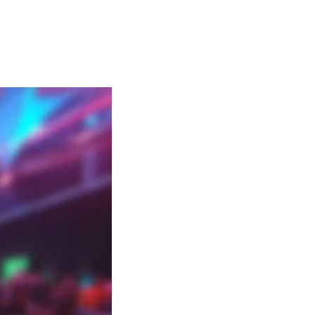
in Heilbronn 
fessionelle Events 
cher nicht nur 
.