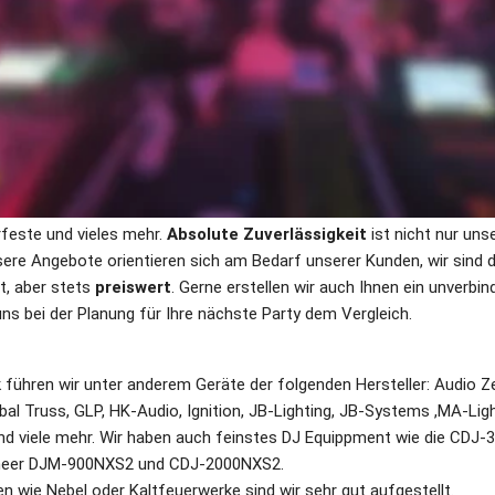
ng
e Öffnungszeiten
rtetes und geprüftes Equipment
Anlagen, egal ob 10 oder 1000 Personen
 Ihr Partner in Sachen Licht, Ton, Musik, DJ, Events.
professionelle Licht- und Tontechnik, seit 2000 bieten wir DJs für die
urtstag, sonstige private Feiern, aber auch Firmenevents wie Weihna
feste und vieles mehr. 
Absolute Zuverlässigkeit
sere Angebote orientieren sich am Bedarf unserer Kunden, wir sind da
t, aber stets 
preiswert
. Gerne erstellen wir auch Ihnen ein unverbin
 uns bei der Planung für Ihre nächste Party dem Vergleich.
führen wir unter anderem Geräte der folgenden Hersteller: Audio Zeni
lobal Truss, GLP, HK-Audio, Ignition, JB-Lighting, JB-Systems ,MA-Ligh
 und viele mehr. Wir haben auch feinstes DJ Equippment wie die CDJ-3
neer DJM-900NXS2 und CDJ-2000NXS2.
n wie Nebel oder Kaltfeuerwerke sind wir sehr gut aufgestellt.