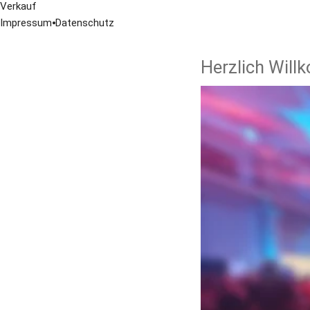
Verkauf
Impressum
⦁
Datenschutz
Herzlich Will
Herzlich Willkommen 
Sontheim. Unsere Sch
Vermietung und V
und private Partys
Ständig interess
Hochzeitsservice:
Mobile Diskothek
DJ-Agentur - DJs 
Audio Zenit Stütz
verkaufen, sonder
Was uns auszeichnet:
Individuelle Lösu