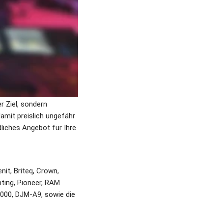
 private Party, wie 
chtsfeiern, Tag der 
 ist nicht nur unser Ziel, sondern 
mit preislich ungefähr 
dliches Angebot für Ihre 
t, Briteq, Crown, 
ting, Pioneer, RAM 
000, DJM-A9, sowie die 