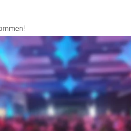
kommen!
bei LMB-Showtechnik -Veranstaltungstechnik und DJ-Agentur 
werpunkte sind:
erkauf von Beleuchtungs- und Beschallungsequipment für Bühne, pro
.
ante Gebrauchtgeräte
 DJ und Technik für Ihren ganz besonderen Tag.
die verschiedensten Anlässe. Kompetend und zuverlässig.
punkt - Wir sind von Audio Zenit so überzeugt, dass wir die Lautspre
n selbst für Vermietung und Veranstaltungen regelmäßig einsetzen
ngen, ohne die Kosten aus dem Blick zu verlieren