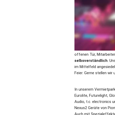
30 Jahre Erfahru
kundenorientiert
Gepflegtes, gewa
Bedarfsgerechte 
LMB-Showtechnik
 ist
Seit 1995 vermieten wir 
Hochzeit, Jubiläum, Geb
offenen Tür, Mitarbeiter
selbsverständlich
. Un
im Mittelfeld angesiedel
Feier. Gerne stellen wir
In unserem Vermietpark 
Eurolite, Futurelight, G
Audio, t.c. electronics
Nexus2 Geräte von Pio
Auch mit Spezialeffekte